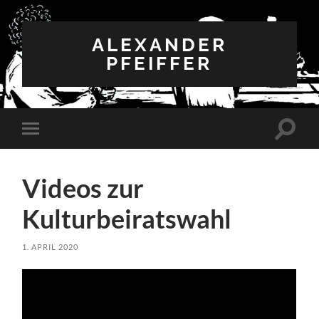
ALEXANDER
PFEIFFER
Suchfe
Mobile-
ein-/a
Menü
ein-/ausblenden
Videos zur
Kulturbeiratswahl
1. APRIL 2020