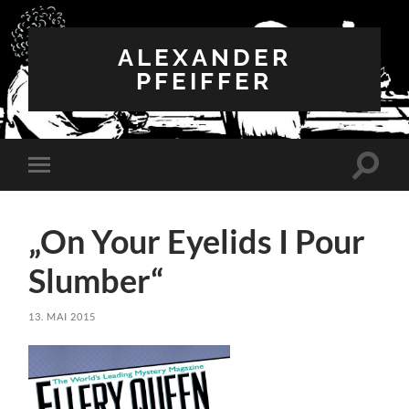
ALEXANDER
PFEIFFER
Suchfe
Mobile-
ein-/a
Menü
ein-/ausblenden
„On Your Eyelids I Pour
Slumber“
13. MAI 2015