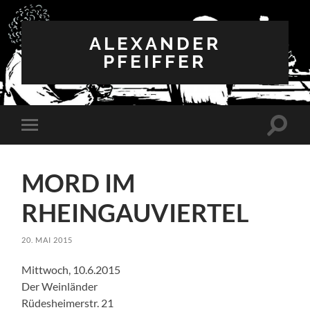
ALEXANDER
PFEIFFER
Suchfe
Mobile-
ein-/a
Menü
ein-/ausblenden
MORD IM
RHEINGAUVIERTEL
20. MAI 2015
Mittwoch, 10.6.2015
Der Weinländer
Rüdesheimerstr. 21