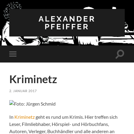
ALEXANDER
PFEIFFER
Suchfe
Mobile-
ein-/a
Menü
ein-/ausblenden
Kriminetz
2. JANUAR 2017
In
Kriminetz
geht es rund um Krimis. Hier treffen sich
Leser, Filmliebhaber, Hörspiel- und Hörbuchfans,
Autoren, Verleger, Buchhändler und alle anderen an