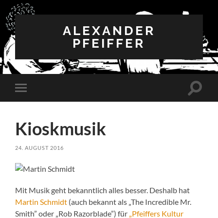
ALEXANDER
PFEIFFER
Suchfe
Mobile-
ein-/a
Menü
ein-/ausblenden
Kioskmusik
24. AUGUST 2016
Mit Musik geht bekanntlich alles besser. Deshalb hat
Martin Schmidt
(auch bekannt als „The Incredible Mr.
Smith” oder „Rob Razorblade”) für
„Pfeiffers Kultur