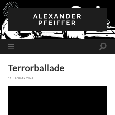
ALEXANDER
PFEIFFER
Suchfe
Mobile-
ein-/a
Menü
ein-/ausblenden
Terrorballade
11. JANUAR 2024