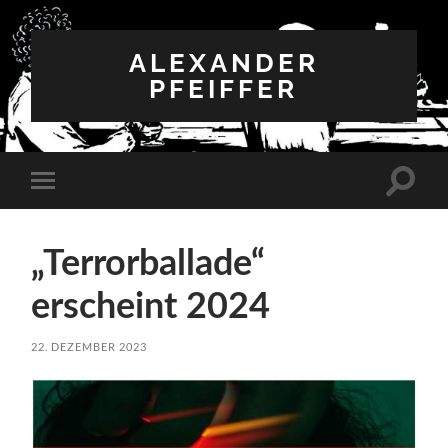
ALEXANDER
PFEIFFER
Suchfe
Mobile-
ein-/a
Menü
ein-/ausblenden
„Terrorballade“
erscheint 2024
22. DEZEMBER 2023