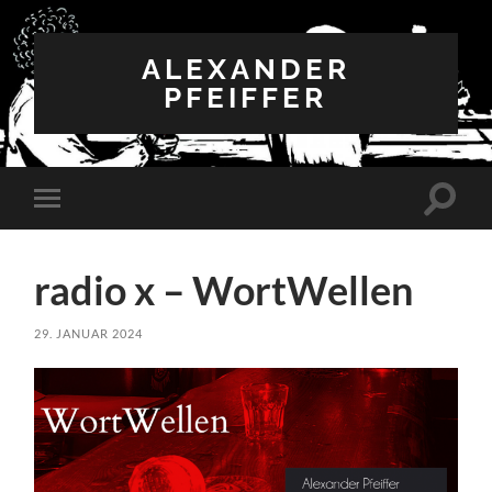
ALEXANDER
PFEIFFER
Suchfe
Mobile-
ein-/a
Menü
ein-/ausblenden
radio x – WortWellen
29. JANUAR 2024