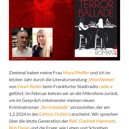
Zweimal haben meine Frau
Mara Pfeiffer
und ich im
letzten Jahr durch die Literatursendung
„WortWellen“
von
Ewart Reder
beim Frankfurter Stadtradio
radio x
geführt. Im Februar kehren wir an die Mikrofone zurück,
um im Gespräch miteinander meinen neuen
Kriminalroman
„Terrorballade“
vorzustellen, der am
1.2.2024 in der
Edition Outbird
erscheint. Wir sprechen
über die letzte Generation der
RAF
,
Dashiell Hammett
,
Bob Dylan
und die Frage, wie Leben und Schreiben