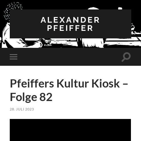
ALEXANDER
PFEIFFER
Suchfe
Mobile-
ein-/a
Menü
ein-/ausblenden
Pfeiffers Kultur Kiosk –
Folge 82
28. JULI 2023