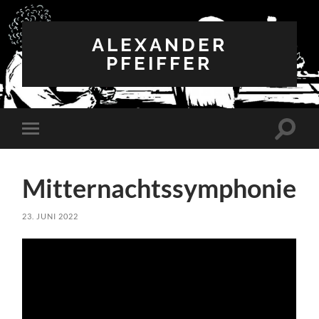
ALEXANDER
PFEIFFER
Suchfe
Mobile-
ein-/a
Menü
ein-/ausblenden
Mitternachtssymphonie
23. JUNI 2022