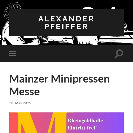
ALEXANDER
PFEIFFER
Suchfe
Mobile-
ein-/a
Menü
ein-/ausblenden
Mainzer Minipressen
Messe
28. MAI 2025