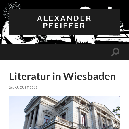
ALEXANDER
PFEIFFER
Suchfe
Mobile-
ein-/a
Menü
ein-/ausblenden
Literatur in Wiesbaden
26. AUGUST 2019